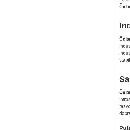
Čela
In
Čela
indus
Indus
stabi
Sa
Čela
infra
razvo
dobre
Put