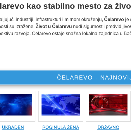
larevo kao stabilno mesto za živo
ljujući industriji, infrastrukturi i mirnom okruženju,
Čelarevo
je 
osti su izražene.
Život u Čelarevu
nudi sigurnost i predvidljiv
ektivu razvoja. Čelarevo ostaje snažna lokalna zajednica u Bač
ČELAREVO - NAJNOVI
DRŽAVNO
UKRADEN
POGINULA ŽENA