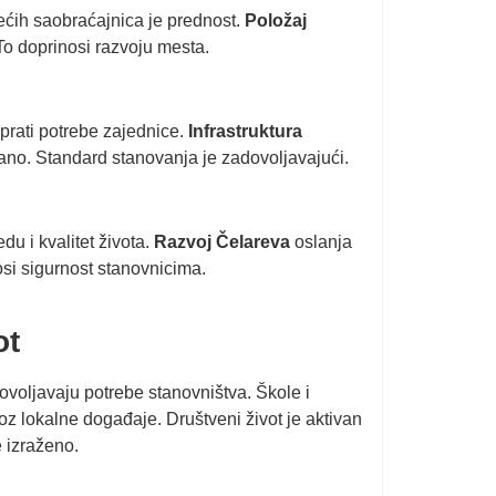
ećih saobraćajnica je prednost.
Položaj
To doprinosi razvoju mesta.
 prati potrebe zajednice.
Infrastruktura
ano. Standard stanovanja je zadovoljavajući.
u i kvalitet života.
Razvoj Čelareva
oslanja
osi sigurnost stanovnicima.
ot
voljavaju potrebe stanovništva. Škole i
z lokalne događaje. Društveni život je aktivan
e izraženo.