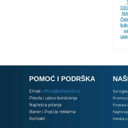
DEČ
NA
Čel
ljub
oa
uze
POMOĆ I PODRŠKA
NAŠ
Email:
office@srbijainfo.rs
Svi ogla
Pravila i uslovi korišćenja
Promoci
Najčešća pitanja
Postavi 
Baner i PopUp reklama
Najnovij
Kontakt
Mesta u 