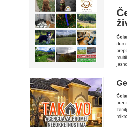
Če
ži
Čela
deo 
prepo
multi
jasno
Ge
Čela
prede
zemlj
mikro