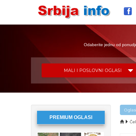
Odaberite jednu od ponudjen
MALI I POSLOVNI OGLASI
Oglas
PREMIUM OGLASI
Čel