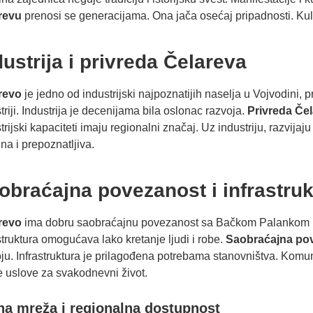
revu
prenosi se generacijama. Ona jača osećaj pripadnosti. Kultu
dustrija i privreda Čelareva
revo
je jedno od industrijski najpoznatijih naselja u Vojvodini,
triji. Industrija je decenijama bila oslonac razvoja.
Privreda Če
trijski kapaciteti imaju regionalni značaj. Uz industriju, razvija
lna i prepoznatljiva.
obraćajna povezanost i infrastruk
revo
ima dobru saobraćajnu povezanost sa Bačkom Palankom i
struktura omogućava lako kretanje ljudi i robe.
Saobraćajna po
ju. Infrastruktura je prilagođena potrebama stanovništva. Komuna
 uslove za svakodnevni život.
na mreža i regionalna dostupnost