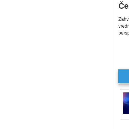
Če
Zahva
vredn
persp