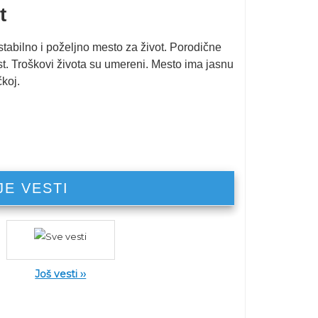
t
stabilno i poželjno mesto za život. Porodične
ost. Troškovi života su umereni. Mesto ima jasnu
koj.
JE VESTI
Još vesti ››