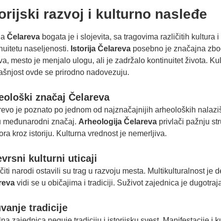
torijski razvoj i kulturno nasleđe
ija
Čelareva
bogata je i slojevita, sa tragovima različitih kultur
nuitetu naseljenosti.
Istorija Čelareva
posebno je značajna zbog
a, mesto je menjalo ulogu, ali je zadržalo kontinuitet života. Ku
ašnjost ovde se prirodno nadovezuju.
eološki značaj Čelareva
evo je poznato po jednom od najznačajnijih arheoloških nalazišt
u međunarodni značaj.
Arheologija Čelareva
privlači pažnju st
ora kroz istoriju. Kulturna vrednost je nemerljiva.
vrsni kulturni uticaji
čiti narodi ostavili su trag u razvoju mesta. Multikulturalnost je 
reva
vidi se u običajima i tradiciji. Suživot zajednica je dugotraj
vanje tradicije
na zajednica neguje tradiciju i istorijsku svest. Manifestacije i 