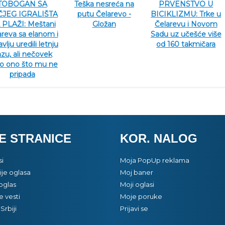
PRVENSTVO U
TOBOGAN SA
Teška nesreća na
BICIKLIZMU: Trke u
JEG IGRALIŠTA
putu Čelarevo -
Čelarevu i Novom
 PLAŽI: Meštani
Gložan
Sadu uz učešće više
areva sa elanom i
od 160 takmičara
avlju uredili letnju
zu, ali nečovek
o ono što mu ne
pripada
E STRANICE
KOR. NALOG
si
Moja PopUp reklama
je oglasa
Moj baner
oglas
Moji oglasi
e vesti
Moje poruke
Srbiji
Prijavi se