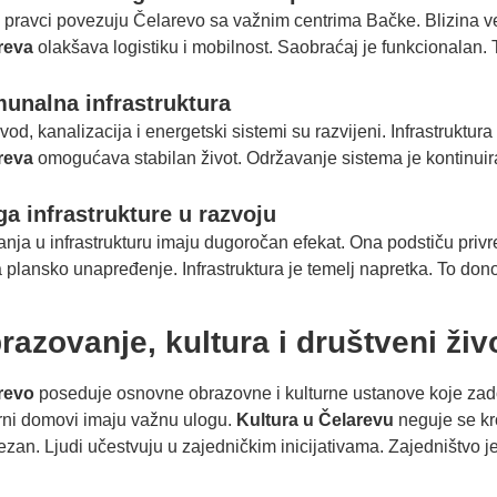
 pravci povezuju Čelarevo sa važnim centrima Bačke. Blizina v
reva
olakšava logistiku i mobilnost. Saobraćaj je funkcionalan. 
unalna infrastruktura
od, kanalizacija i energetski sistemi su razvijeni. Infrastruktura
reva
omogućava stabilan život. Održavanje sistema je kontinuir
ga infrastrukture u razvoju
nja u infrastrukturu imaju dugoročan efekat. Ona podstiču privred
 plansko unapređenje. Infrastruktura je temelj napretka. To don
razovanje, kultura i društveni živ
revo
poseduje osnovne obrazovne i kulturne ustanove koje zado
rni domovi imaju važnu ulogu.
Kultura u Čelarevu
neguje se kro
ezan. Ljudi učestvuju u zajedničkim inicijativama. Zajedništvo j