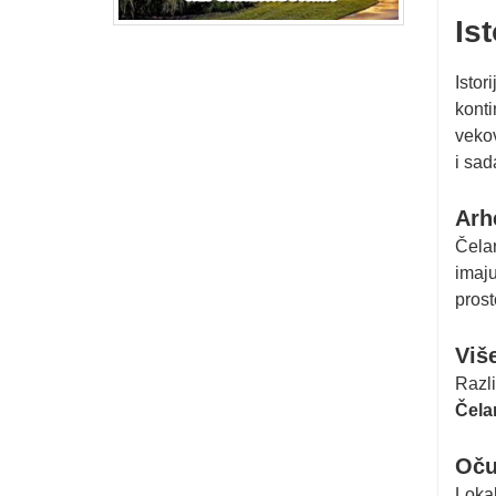
Is
Istor
konti
vekov
i sad
Arh
Čelar
imaj
prost
Više
Razli
Čela
Oču
Lokal