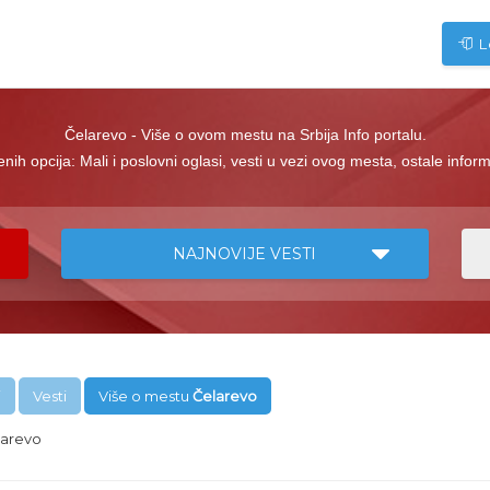
L
Čelarevo - Više o ovom mestu na Srbija Info portalu.
ih opcija: Mali i poslovni oglasi, vesti u vezi ovog mesta, ostale info
NAJNOVIJE VESTI
i
Vesti
Više o mestu
Čelarevo
arevo