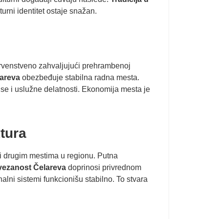
rni identitet ostaje snažan.
 prvenstveno zahvaljujući prehrambenoj
lareva
obezbeđuje stabilna radna mesta.
ju se i uslužne delatnosti. Ekonomija mesta je
tura
 drugim mestima u regionu. Putna
vezanost Čelareva
doprinosi privrednom
lni sistemi funkcionišu stabilno. To stvara