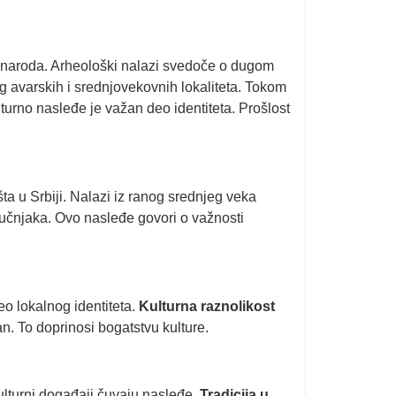
a i naroda. Arheološki nalazi svedoče o dugom
 avarskih i srednjovekovnih lokaliteta. Tokom
lturno nasleđe je važan deo identiteta. Prošlost
a u Srbiji. Nalazi iz ranog srednjeg veka
ručnjaka. Ovo nasleđe govori o važnosti
deo lokalnog identiteta.
Kulturna raznolikost
an. To doprinosi bogatstvu kulture.
kulturni događaji čuvaju nasleđe.
Tradicija u