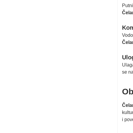
Putni
Čela
Kom
Vodov
Čela
Ulo
Ulaga
se na
Ob
Čela
kultu
i pov