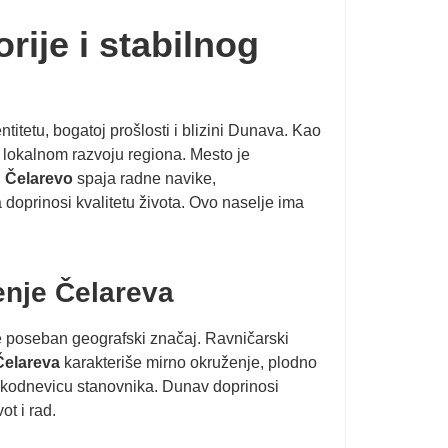
rije i stabilnog
itetu, bogatoj prošlosti i blizini Dunava. Kao
lokalnom razvoju regiona. Mesto je
.
Čelarevo
spaja radne navike,
a doprinosi kvalitetu života. Ovo naselje ima
enje Čelareva
je poseban geografski značaj. Ravničarski
Čelareva
karakteriše mirno okruženje, plodno
svakodnevicu stanovnika. Dunav doprinosi
t i rad.