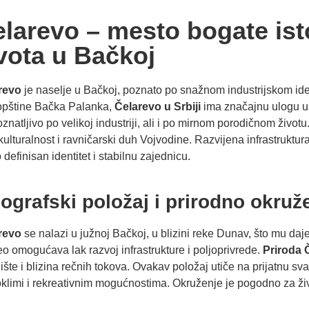
larevo – mesto bogate isto
vota u Bačkoj
revo
je naselje u Bačkoj, poznato po snažnom industrijskom ident
opštine Bačka Palanka,
Čelarevo u Srbiji
ima značajnu ulogu u 
znatljivo po velikoj industriji, ali i po mirnom porodičnom životu
kulturalnost i ravničarski duh Vojvodine. Razvijena infrastruktur
 definisan identitet i stabilnu zajednicu.
ografski položaj i prirodno okruž
revo
se nalazi u južnoj Bačkoj, u blizini reke Dunav, što mu da
o omogućava lak razvoj infrastrukture i poljoprivrede.
Priroda 
ište i blizina rečnih tokova. Ovakav položaj utiče na prijatnu 
klimi i rekreativnim mogućnostima. Okruženje je pogodno za živo