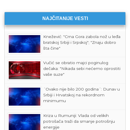
NAJČITANIJE VESTI
Knežević: "Crna Gora zabola nož u leđa
bratskoj Srbiji i Srpskoj"; "Znaju dobro
šta čine"
Vučić se obratio majci poginulog
dečaka: "Nikada sebi nećemo oprostiti
vaše suze"
´Ovako nije bilo 200 godina´: Dunav u
Srbiji i Hrvatskoj na rekordnom
minimumu
Kriza u Rumuniji: Vlada od velikih
potrošača traži da smanje potrošnju
energije