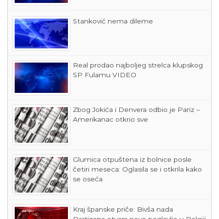
Stanković nema dileme
Real prodao najboljeg strelca klupskog
SP Fulamu VIDEO
Zbog Jokića i Denvera odbio je Pariz –
Amerikanac otkrio sve
Glumica otpuštena iz bolnice posle
četiri meseca: Oglasila se i otkrila kako
se oseća
Kraj španske priče: Bivša nada