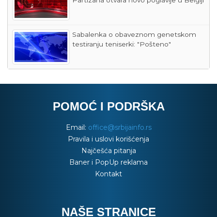
Partizana otvara novo poglavlje u Belgiji
Sabalenka o obaveznom genetskom
testiranju teniserki: "Pošteno"
POMOĆ I PODRŠKA
Email:
office@srbijainfo.rs
Pravila i uslovi korišćenja
Najčešća pitanja
Baner i PopUp reklama
Kontakt
NAŠE STRANICE