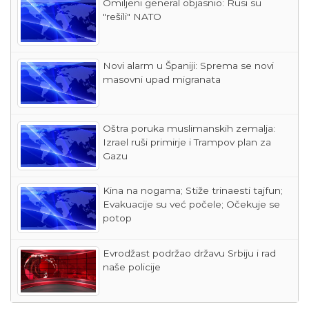
Omiljeni general objasnio: Rusi su
"rešili" NATO
Novi alarm u Španiji: Sprema se novi
masovni upad migranata
Oštra poruka muslimanskih zemalja:
Izrael ruši primirje i Trampov plan za
Gazu
Kina na nogama; Stiže trinaesti tajfun;
Evakuacije su već počele; Očekuje se
potop
Evrodžast podržao državu Srbiju i rad
naše policije