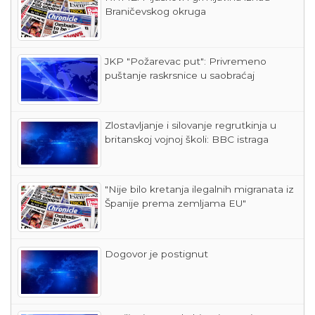
Braničevskog okruga
JKP "Požarevac put": Privremeno
puštanje raskrsnice u saobraćaj
Zlostavljanje i silovanje regrutkinja u
britanskoj vojnoj školi: BBC istraga
"Nije bilo kretanja ilegalnih migranata iz
Španije prema zemljama EU"
Dogovor je postignut