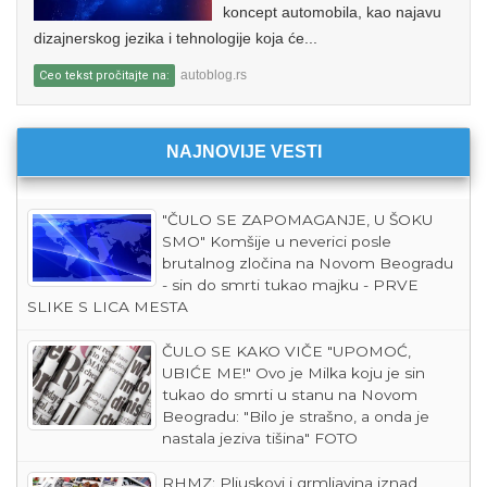
koncept automobila, kao najavu
dizajnerskog jezika i tehnologije koja će...
autoblog.rs
Ceo tekst pročitajte na:
NAJNOVIJE VESTI
"ČULO SE ZAPOMAGANJE, U ŠOKU
SMO" Komšije u neverici posle
brutalnog zločina na Novom Beogradu
- sin do smrti tukao majku - PRVE
SLIKE S LICA MESTA
ČULO SE KAKO VIČE "UPOMOĆ,
UBIĆE ME!" Ovo je Milka koju je sin
tukao do smrti u stanu na Novom
Beogradu: "Bilo je strašno, a onda je
nastala jeziva tišina" FOTO
RHMZ: Pljuskovi i grmljavina iznad