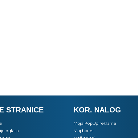
E STRANICE
KOR. NALOG
si
Moja PopUp reklama
je oglasa
Moj baner
oglas
Moji oglasi