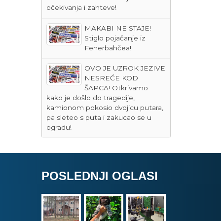
očekivanja i zahteve!
MAKABI NE STAJE!
Stiglo pojačanje iz
Fenerbahčea!
OVO JE UZROK JEZIVE
NESREĆE KOD
ŠAPCA! Otkrivamo
kako je došlo do tragedije,
kamionom pokosio dvojicu putara,
pa sleteo s puta i zakucao se u
ogradu!
POSLEDNJI OGLASI