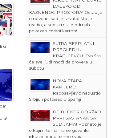
DALEKO OD
KAZNENOG PROSTORA! Ostao je
u neverici kad je shvatio šta je
uradio, a sudija mu je odmah
pokazao crveni karton!
SUTRA BESPLATNI
i u
PREGLEDI U
KRAGUJEVCU: Evo šta
će sve ljudi moći da provere u
subotu
NOVA ETAPA
KARIJERE:
Radosavljević napustio
Srbiju i potpisao u Španiji
ba":
DE BLEKER ODRŽAO
PRVI SASTANAK SA
ala!
SUDIJAMA! Poznato je
o kojim temama se govorilo,
iskusni arbitar izneo svoja