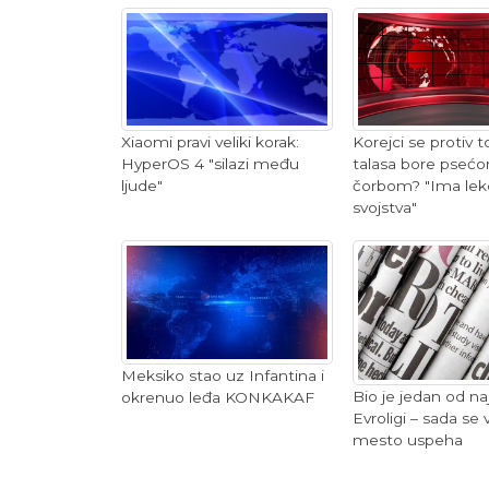
Korejci se protiv 
Xiaomi pravi veliki korak:
talasa bore pseć
HyperOS 4 "silazi među
čorbom? "Ima lek
ljude"
svojstva"
Meksiko stao uz Infantina i
Bio je jedan od naj
okrenuo leđa KONKAKAF
Evroligi – sada se 
mesto uspeha