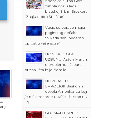
Knežević: "Crna Gora
zabola nož u leđa
bratskoj Srbiji i Srpskoj";
"Znaju dobro šta čine"
Vučić se obratio majci
poginulog dečaka:
..
"Nikada sebi nećemo
oprostiti vaše suze"
HONDA DIGLA
UZBUNU! Aston Martin
u problemu - Japanci
priznali šta ih je slomilo!
NOVI IME U
EVROLIGI! Baskonija
dovela Amerikanca koji
je rušio rekorde u Africi i blistao u G
a:
ligi!
vanje
GOLMAN USRED
IGRE UHVATIO LOPTU