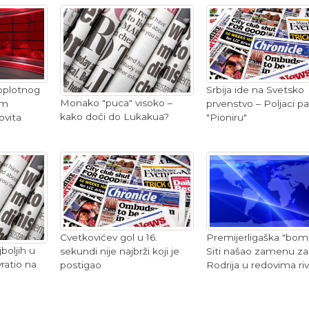
Srbija ide na Svetsko
toplotnog
Monako "puca" visoko –
prvenstvo – Poljaci pal
om
kako doći do Lukakua?
"Pioniru"
ovita
Cvetkovićev gol u 16.
Premijerligaška "bom
boljih u
sekundi nije najbrži koji je
Siti našao zamenu za
vratio na
postigao
Rodrija u redovima riv