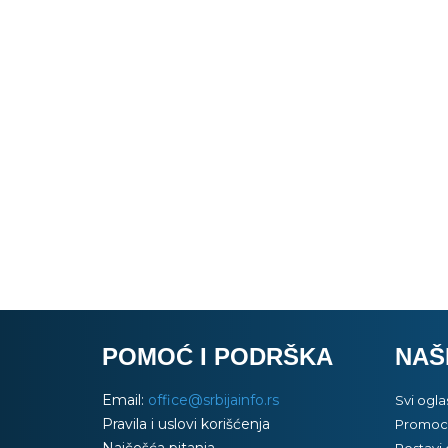
POMOĆ I PODRŠKA
NAŠ
Email:
office@srbijainfo.rs
Svi ogla
Pravila i uslovi korišćenja
Promoci
Najčešća pitanja
Postavi 