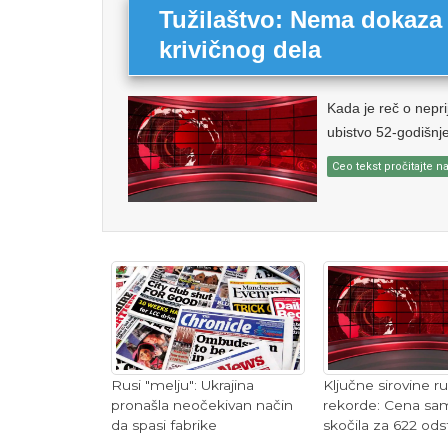
Tužilaštvo: Nema dokaza 
krivičnog dela
Kada je reč o neprij
ubistvo 52-godišnje
Ceo tekst pročitajte na
Rusi "melju": Ukrajina
Ključne sirovine r
pronašla neočekivan način
rekorde: Cena sa
da spasi fabrike
skočila za 622 ods