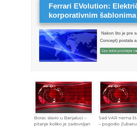
Ferrari EVolution: Elektri
korporativnim šablonima
Nakon što je pre s
Concept) postala ap
Ceo tekst pročitajte na
Borac slavio u Banjaluci –
Sad VAR nema šta
pitanje koliko je zadovoljan
– pogodio Zubair