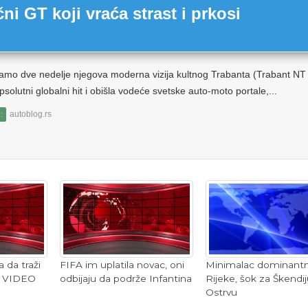
čni GT koji vraća strast i prkosi
amo dve nedelje njegova moderna vizija kultnog Trabanta (Trabant NT
solutni globalni hit i obišla vodeće svetske auto-moto portale,...
autoblog.rs
:
 da traži
FIFA im uplatila novac, oni
Minimalac dominant
u VIDEO
odbijaju da podrže Infantina
Rijeke, šok za Škendi
Ostrvu