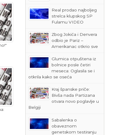
Real prodao najboljeg
strelca klupskog SP
Fulamu VIDEO
Zbog Jokića i Denvera
odbio je Pariz –
no!"
Amerikanac otkrio sve
Glumica otpuštena iz
bolnice posle četiri
meseca: Oglasila se i
otkrila kako se oseća
Kraj španske priče:
Bivša nada Partizana
otvara novo poglavlje u
Belgiji
ma:
Sabalenka o
obaveznom
genetskom testiranju