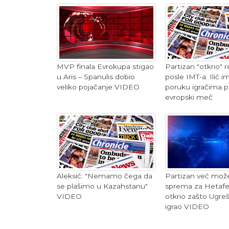
Partizan "otkrio" r
MVP finala Evrokupa stigao
posle IMT-a: Ilić 
u Aris – Spanulis dobio
poruku igračima p
veliko pojačanje VIDEO
evropski meč
Aleksić: "Nemamo čega da
Partizan već mož
se plašimo u Kazahstanu"
sprema za Hetafe; 
VIDEO
otkrio zašto Ugreš
igrao VIDEO