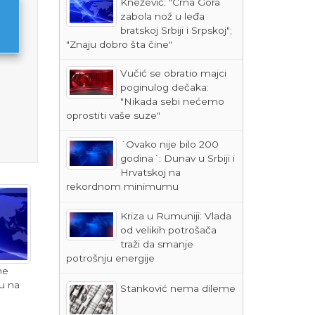
Knežević: "Crna Gora
zabola nož u leđa
bratskoj Srbiji i Srpskoj";
"Znaju dobro šta čine"
Vučić se obratio majci
poginulog dečaka:
"Nikada sebi nećemo
oprostiti vaše suze"
´Ovako nije bilo 200
godina´: Dunav u Srbiji i
Hrvatskoj na
rekordnom minimumu
Kriza u Rumuniji: Vlada
od velikih potrošača
traži da smanje
potrošnju energije
ne
ju na
Stanković nema dileme