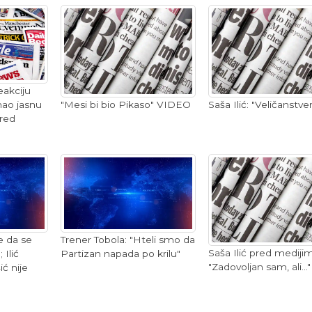
eakciju
"Mesi bi bio Pikaso" VIDEO
Saša Ilić: "Veličanstve
imao jasnu
red
e da se
Trener Tobola: "Hteli smo da
Saša Ilić pred mediji
Ilić
Partizan napada po krilu"
"Zadovoljan sam, ali..."
ić nije