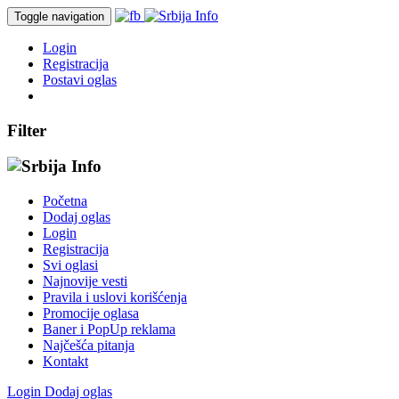
Toggle navigation
Login
Registracija
Postavi oglas
Filter
Početna
Dodaj oglas
Login
Registracija
Svi oglasi
Najnovije vesti
Pravila i uslovi korišćenja
Promocije oglasa
Baner i PopUp reklama
Najčešća pitanja
Kontakt
Login
Dodaj oglas