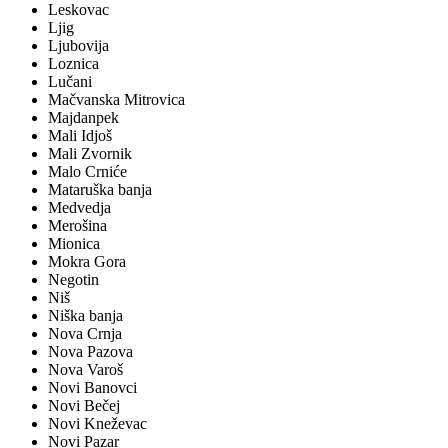
Leskovac
Ljig
Ljubovija
Loznica
Lučani
Mačvanska Mitrovica
Majdanpek
Mali Idjoš
Mali Zvornik
Malo Crniće
Mataruška banja
Medvedja
Merošina
Mionica
Mokra Gora
Negotin
Niš
Niška banja
Nova Crnja
Nova Pazova
Nova Varoš
Novi Banovci
Novi Bečej
Novi Kneževac
Novi Pazar