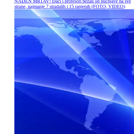
NAĐEN MRTAV! Đaci i profesori bežali od pucnjave na sve
strane, najmanje 7 stradalih i 15 ranjenih (FOTO, VIDEO)