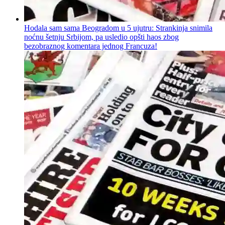
Hodala sam sama Beogradom u 5 ujutru: Strankinja snimila
noćnu šetnju Srbijom, pa usledio opšti haos zbog
bezobraznog komentara jednog Francuza!