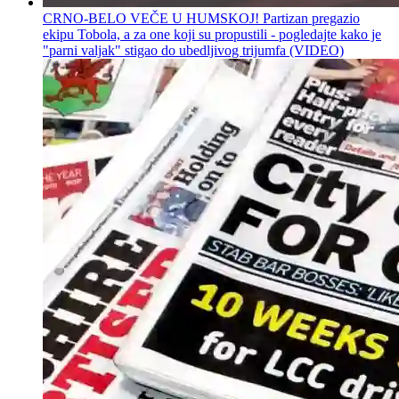
CRNO-BELO VEČE U HUMSKOJ! Partizan pregazio
ekipu Tobola, a za one koji su propustili - pogledajte kako je
"parni valjak" stigao do ubedljivog trijumfa (VIDEO)