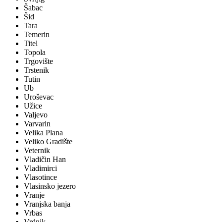
Šabac
Šid
Tara
Temerin
Titel
Topola
Trgovište
Trstenik
Tutin
Ub
Uroševac
Užice
Valjevo
Varvarin
Velika Plana
Veliko Gradište
Veternik
Vladičin Han
Vladimirci
Vlasotince
Vlasinsko jezero
Vranje
Vranjska banja
Vrbas
Vrdnik