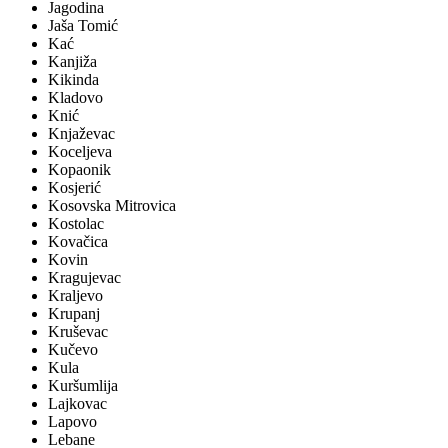
Jagodina
Jaša Tomić
Kać
Kanjiža
Kikinda
Kladovo
Knić
Knjaževac
Koceljeva
Kopaonik
Kosjerić
Kosovska Mitrovica
Kostolac
Kovačica
Kovin
Kragujevac
Kraljevo
Krupanj
Kruševac
Kučevo
Kula
Kuršumlija
Lajkovac
Lapovo
Lebane