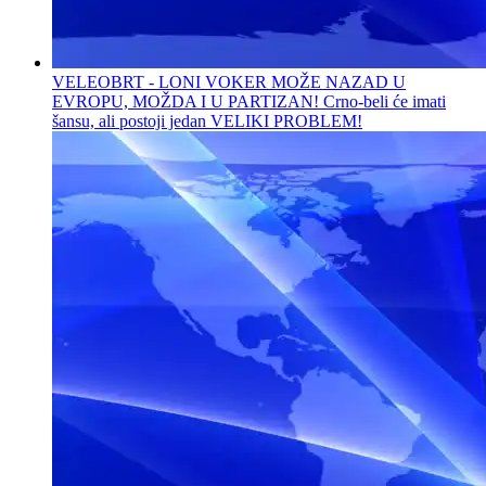
VELEOBRT - LONI VOKER MOŽE NAZAD U
EVROPU, MOŽDA I U PARTIZAN! Crno-beli će imati
šansu, ali postoji jedan VELIKI PROBLEM!