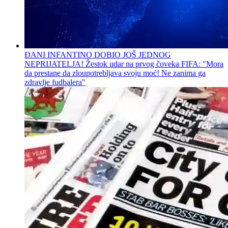
ĐANI INFANTINO DOBIO JOŠ JEDNOG
NEPRIJATELJA! Žestok udar na prvog čoveka FIFA: "Mora
da prestane da zloupotrebljava svoju moć! Ne zanima ga
zdravlje fudbalera"