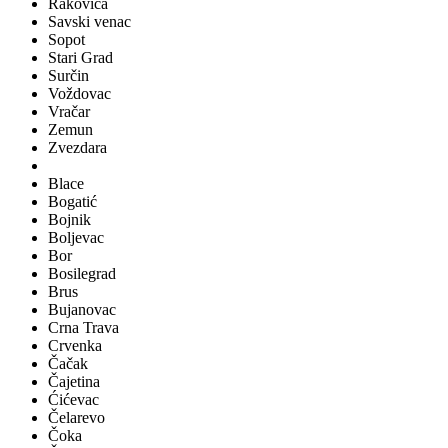
Rakovica
Savski venac
Sopot
Stari Grad
Surčin
Voždovac
Vračar
Zemun
Zvezdara
Blace
Bogatić
Bojnik
Boljevac
Bor
Bosilegrad
Brus
Bujanovac
Crna Trava
Crvenka
Čačak
Čajetina
Ćićevac
Čelarevo
Čoka