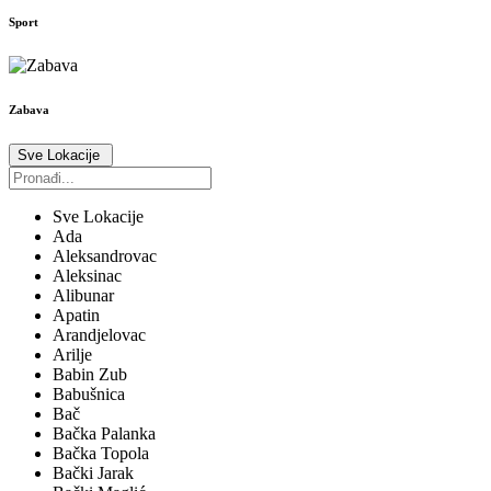
Sport
Zabava
Sve Lokacije
Sve Lokacije
Ada
Aleksandrovac
Aleksinac
Alibunar
Apatin
Arandjelovac
Arilje
Babin Zub
Babušnica
Bač
Bačka Palanka
Bačka Topola
Bački Jarak