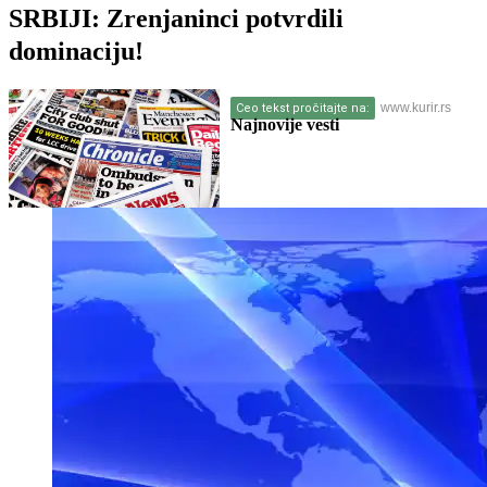
SRBIJI: Zrenjaninci potvrdili
dominaciju!
www.kurir.rs
Ceo tekst pročitajte na:
Najnovije vesti