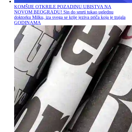
KOMŠIJE OTKRILE POZADINU UBISTVA NA
NOVOM BEOGRADU! Sin do smrti tukao uglednu
doktorku Milku, iza svega se krije jeziva priča koja je trajala
GODINAMA