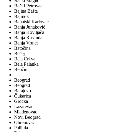
Bački Maglić
Bački Petrovac
Bajina Bašta
Bajmok
Banatski Karlovac
Banja Junaković
Banja Koviljača
Banja Rusanda
Banja Vrujci
Batočina
Bečej
Bela Crkva
Bela Palanka
Beočin
Beograd
Beograd
Barajevo
Čukarica
Grocka
Lazarevac
Mladenovac
Novi Beograd
Obrenovac
Palilula