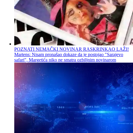
POZNATI NEMAČKI NOVINAR RASKRINKAO LAŽI!
Martens: Nisam pronašao dokaze da je postojao "Sarajevo
safari", Margetića niko ne smatra ozbiljnim novinarom