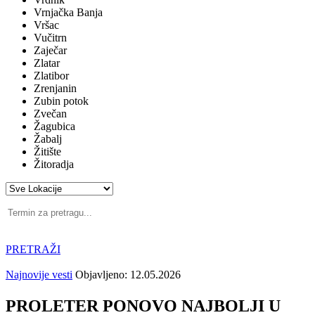
Vrnjačka Banja
Vršac
Vučitrn
Zaječar
Zlatar
Zlatibor
Zrenjanin
Zubin potok
Zvečan
Žagubica
Žabalj
Žitište
Žitoradja
PRETRAŽI
Najnovije vesti
Objavljeno: 12.05.2026
PROLETER PONOVO NAJBOLJI U