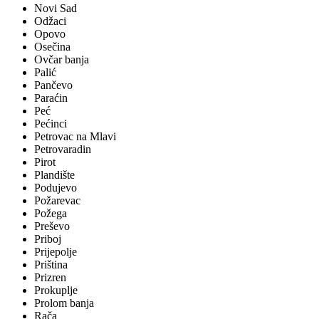
Novi Sad
Odžaci
Opovo
Osečina
Ovčar banja
Palić
Pančevo
Paraćin
Peć
Pećinci
Petrovac na Mlavi
Petrovaradin
Pirot
Plandište
Podujevo
Požarevac
Požega
Preševo
Priboj
Prijepolje
Priština
Prizren
Prokuplje
Prolom banja
Rača