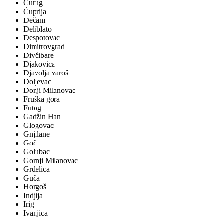
Čurug
Ćuprija
Dečani
Deliblato
Despotovac
Dimitrovgrad
Divčibare
Djakovica
Djavolja varoš
Doljevac
Donji Milanovac
Fruška gora
Futog
Gadžin Han
Glogovac
Gnjilane
Goč
Golubac
Gornji Milanovac
Grdelica
Guča
Horgoš
Indjija
Irig
Ivanjica