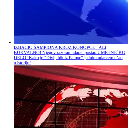
IZBACIO ŠAMPIONA KROZ KONOPCE - ALI
BUKVALNO! Njegov razoran udarac postao UMETNIČKO
DELO! Kako je "Divlji bik iz Pampe" jednim udarcem ušao
u istoriju!