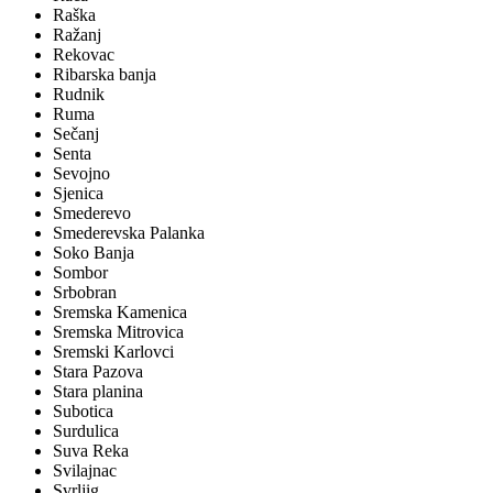
Raška
Ražanj
Rekovac
Ribarska banja
Rudnik
Ruma
Sečanj
Senta
Sevojno
Sjenica
Smederevo
Smederevska Palanka
Soko Banja
Sombor
Srbobran
Sremska Kamenica
Sremska Mitrovica
Sremski Karlovci
Stara Pazova
Stara planina
Subotica
Surdulica
Suva Reka
Svilajnac
Svrljig