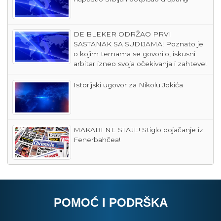
DE BLEKER ODRŽAO PRVI
SASTANAK SA SUDIJAMA! Poznato je
o kojim temama se govorilo, iskusni
arbitar izneo svoja očekivanja i zahteve!
Istorijski ugovor za Nikolu Jokića
MAKABI NE STAJE! Stiglo pojačanje iz
Fenerbahčea!
POMOĆ I PODRŠKA