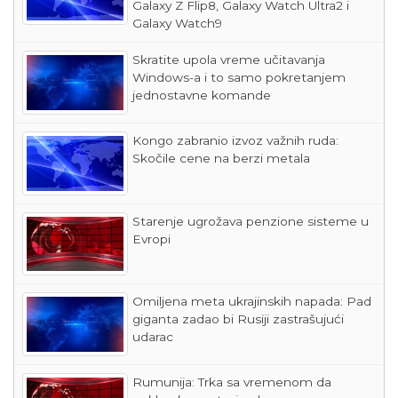
Galaxy Z Flip8, Galaxy Watch Ultra2 i
Galaxy Watch9
Skratite upola vreme učitavanja
Windows-a i to samo pokretanjem
jednostavne komande
Kongo zabranio izvoz važnih ruda:
Skočile cene na berzi metala
Starenje ugrožava penzione sisteme u
Evropi
Omiljena meta ukrajinskih napada: Pad
giganta zadao bi Rusiji zastrašujući
udarac
Rumunija: Trka sa vremenom da