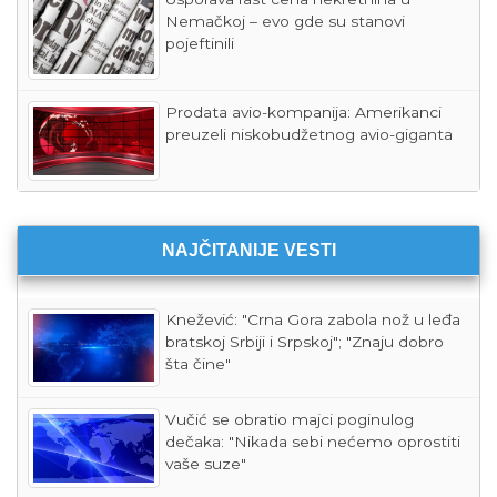
Nemačkoj – evo gde su stanovi
pojeftinili
Prodata avio-kompanija: Amerikanci
preuzeli niskobudžetnog avio-giganta
NAJČITANIJE VESTI
Knežević: "Crna Gora zabola nož u leđa
bratskoj Srbiji i Srpskoj"; "Znaju dobro
šta čine"
Vučić se obratio majci poginulog
dečaka: "Nikada sebi nećemo oprostiti
vaše suze"