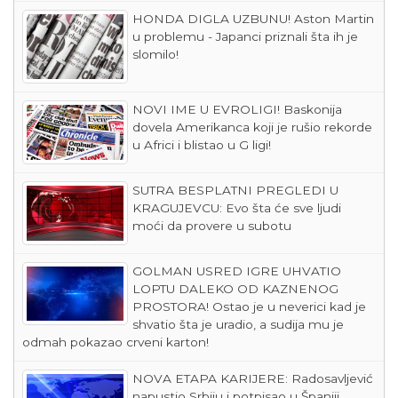
HONDA DIGLA UZBUNU! Aston Martin
u problemu - Japanci priznali šta ih je
slomilo!
NOVI IME U EVROLIGI! Baskonija
dovela Amerikanca koji je rušio rekorde
u Africi i blistao u G ligi!
SUTRA BESPLATNI PREGLEDI U
KRAGUJEVCU: Evo šta će sve ljudi
moći da provere u subotu
GOLMAN USRED IGRE UHVATIO
LOPTU DALEKO OD KAZNENOG
PROSTORA! Ostao je u neverici kad je
shvatio šta je uradio, a sudija mu je
odmah pokazao crveni karton!
NOVA ETAPA KARIJERE: Radosavljević
napustio Srbiju i potpisao u Španiji