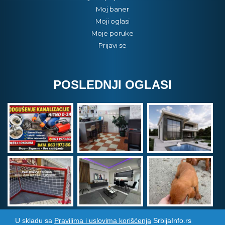
Moj baner
Moji oglasi
Moje poruke
Prijavi se
POSLEDNJI OGLASI
U skladu sa
Pravilima i uslovima korišćenja
SrbijaInfo.rs