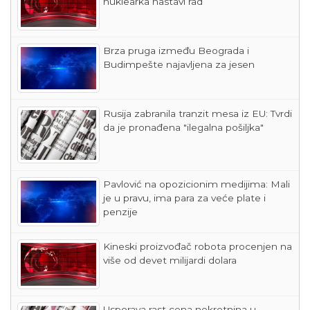
nuklearka nastavi rad
Brza pruga između Beograda i
Budimpešte najavljena za jesen
Rusija zabranila tranzit mesa iz EU: Tvrdi
da je pronađena "ilegalna pošiljka"
Pavlović na opozicionim medijima: Mali
je u pravu, ima para za veće plate i
penzije
Kineski proizvođač robota procenjen na
više od devet milijardi dolara
Usporava rast cena nekretnina u