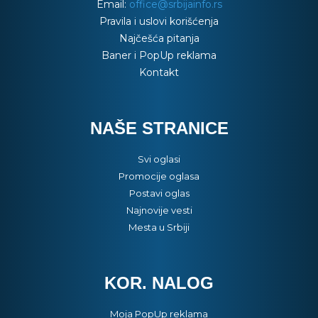
Email:
office@srbijainfo.rs
Pravila i uslovi korišćenja
Najčešća pitanja
Baner i PopUp reklama
Kontakt
NAŠE STRANICE
Svi oglasi
Promocije oglasa
Postavi oglas
Najnovije vesti
Mesta u Srbiji
KOR. NALOG
Moja PopUp reklama