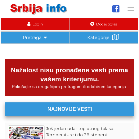
Tog
nav
Login
Dodaj oglas
Pretraga
Kategorije
Nažalost nisu pronađene vesti prema
vašem kriterijumu.
Pokušajte sa drugačijom pretragom ili odabirom kategorija.
NAJNOVIJE VESTI
Još jedan udar toplotnog talasa:
Temperature i do 38 stepeni