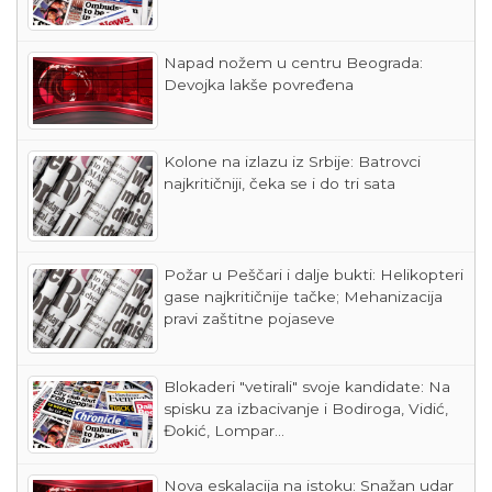
Napad nožem u centru Beograda:
Devojka lakše povređena
Kolone na izlazu iz Srbije: Batrovci
najkritičniji, čeka se i do tri sata
Požar u Peščari i dalje bukti: Helikopteri
gase najkritičnije tačke; Mehanizacija
pravi zaštitne pojaseve
Blokaderi "vetirali" svoje kandidate: Na
spisku za izbacivanje i Bodiroga, Vidić,
Đokić, Lompar...
Nova eskalacija na istoku: Snažan udar