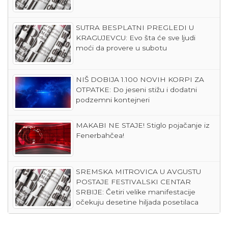
SUTRA BESPLATNI PREGLEDI U
KRAGUJEVCU: Evo šta će sve ljudi
moći da provere u subotu
NIŠ DOBIJA 1.100 NOVIH KORPI ZA
OTPATKE: Do jeseni stižu i dodatni
podzemni kontejneri
MAKABI NE STAJE! Stiglo pojačanje iz
Fenerbahčea!
SREMSKA MITROVICA U AVGUSTU
POSTAJE FESTIVALSKI CENTAR
SRBIJE: Četiri velike manifestacije
očekuju desetine hiljada posetilaca