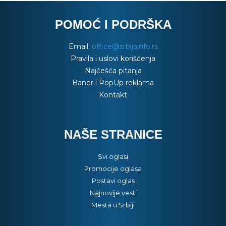
POMOĆ I PODRŠKA
Email:
office@srbijainfo.rs
Pravila i uslovi korišćenja
Najčešća pitanja
Baner i PopUp reklama
Kontakt
NAŠE STRANICE
Svi oglasi
Promocije oglasa
Postavi oglas
Najnovije vesti
Mesta u Srbiji