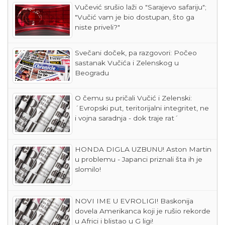
Vučević srušio laži o "Sarajevo safariju";
"Vučić vam je bio dostupan, što ga
niste priveli?"
Svečani doček, pa razgovori: Počeo
sastanak Vučića i Zelenskog u
Beogradu
O čemu su pričali Vučić i Zelenski:
´Evropski put, teritorijalni integritet, ne
i vojna saradnja - dok traje rat´
HONDA DIGLA UZBUNU! Aston Martin
u problemu - Japanci priznali šta ih je
slomilo!
NOVI IME U EVROLIGI! Baskonija
dovela Amerikanca koji je rušio rekorde
u Africi i blistao u G ligi!