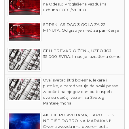
na Odesu; Proglašena vazdušna
uzbuna FOTO/VIDEO
SRPSKI AS DAO 3 GOLA ZA 22
MINUTA! Odigrao je meč za pamćenje
ČEH PREVARIO ŽENU, UZEO JOJ
35.000 EVRA: Imao je razrađenu šemu
Ovaj svetac štiti bolesne, lekare i
putnike, a narod veruje da svaki posao
započet na njegov dan prati uspeh -
ovo su običaji vezani za Svetog
Pantelejmona
AKO JE PO KVOTAMA, HAPOELU SE
NE PIŠE DOBRO NA MARAKANI!
Crvena zvezda ima otvoren put...