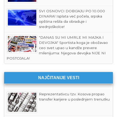
SVI OSNOVCI DOBIJAJU PO 10.000
DINARA! Isplata već počela, srpska
opština rešila da obraduje i
srednjoškolce!
"DANAS SU MI UMRLE MI MAJKA I
DEVOJKA" Sportista koga je obožavao
ceo svet upao u kandže prevere
milenijuma: Njegova devojka NIJE NI
POSTOJALA!
NAJČITANIJE VESTI
Reprezentativcu tzv. Kosova propao
transfer karijere u poslednjem trenutku