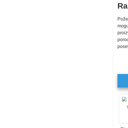
Ra
Požeg
mogu 
proiz
porod
poset