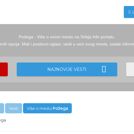
Požega - Više o ovom mestu na Srbija Info portalu.
ih opcija: Mali i poslovni oglasi, vesti u vezi ovog mesta, ostale info
NAJNOVIJE VESTI
i
Vesti
Više o mestu
Požega
ega