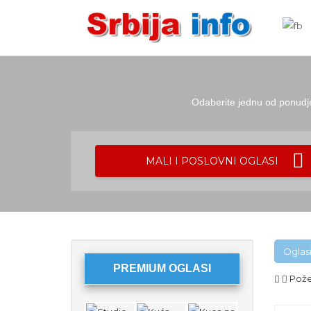
Odaberite jednu od ponudjen
MALI I POSLOVNI OGLASI
Oglas
PREMIUM OGLASI
Pož