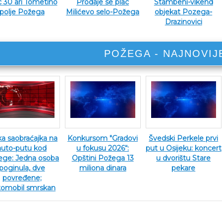
c 30 ari Tometino
Prodaje se plac
Stambeni-vikend
polje Požega
Milićevo selo-Požega
objekat Pozega-
Drazinovici
POŽEGA - NAJNOVIJ
ka saobraćajka na
Konkursom "Gradovi
Švedski Perkele prvi
auto-putu kod
u fokusu 2026“:
put u Osijeku: koncert
ege: Jedna osoba
Opštini Požega 13
u dvorištu Stare
poginula, dve
miliona dinara
pekare
povređene;
tomobil smrskan