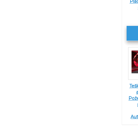
Pla
Teš
Pož
Au