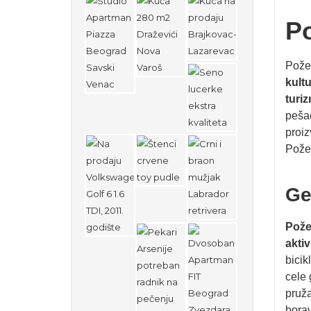
Po
Požeg
kultu
turi
pešač
proiz
Požeg
Ge
Pož
aktiv
bicik
cele 
pruž
borav