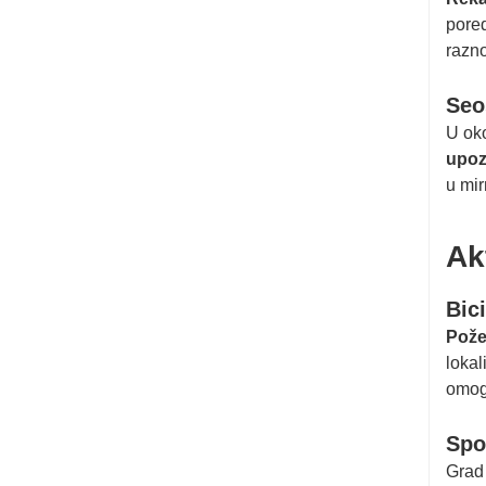
pored
razno
Seo
U oko
upoz
u mir
Ak
Bic
Pož
lokal
omogu
Spor
Grad 