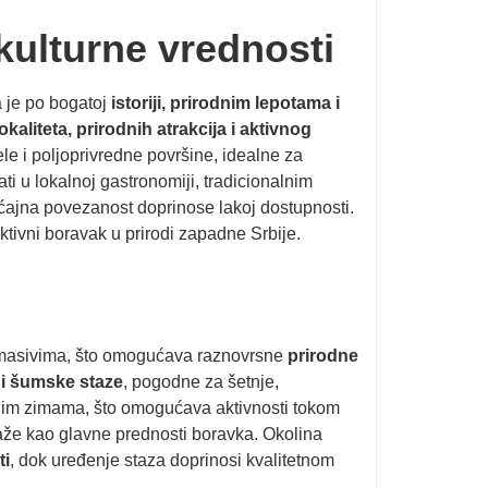
 kulturne vrednosti
a je po bogatoj
istoriji, prirodnim lepotama i
lokaliteta, prirodnih atrakcija i aktivnog
e i poljoprivredne površine, idealne za
ti u lokalnoj gastronomiji, tradicionalnim
ćajna povezanost doprinose lakoj dostupnosti.
aktivni boravak u prirodi zapadne Srbije.
i
m masivima, što omogućava raznovrsne
prirodne
 i šumske staze
, pogodne za šetnje,
ladnim zimama, što omogućava aktivnosti tokom
zaže kao glavne prednosti boravka. Okolina
ti
, dok uređenje staza doprinosi kvalitetnom