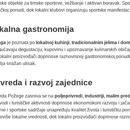
ske objekte za timske sportove, vežbanje i aktivan boravak. Sport
tičkoj ponudi, dok lokalni klubovi organizuju sportske manifestaci
kalna gastronomija
ega
je poznata po
lokalnoj kuhinji, tradicionalnim jelima i d
ćavaju degustaciju, kupovinu i upoznavanje kulinarskih običaja
okalni proizvođači doprinose raznovrsnoj gastronomskoj ponudi. 
lja snažan utisak.
ivreda i razvoj zajednice
reda Požege zasniva se na
poljoprivredi, industriji, malim pr
vodi i turističke aktivnosti doprinose ekonomskom razvoju i jačanj
rne i sportske sadržaje unapređuju kvalitet života i turističku 
više lokalne vrednosti, dok lokalni proizvođači doprinose razn