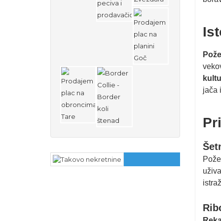
Is
Pož
vekov
kult
jača 
Pr
Šetn
Požeg
uživa
istra
Rib
Reka