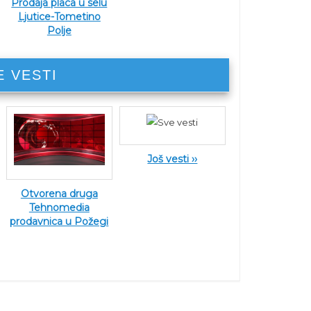
Prodaja placa u selu
Ljutice-Tometino
Polje
E VESTI
Još vesti ››
Otvorena druga
Tehnomedia
prodavnica u Požegi