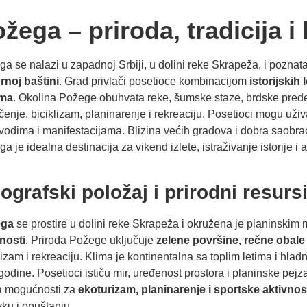
žega – priroda, tradicija i
a se nalazi u zapadnoj Srbiji, u dolini reke Skrapeža, i poznat
rnoj baštini
. Grad privlači posetioce kombinacijom
istorijskih 
zma
. Okolina Požege obuhvata reke, šumske staze, brdske predel
enje, biciklizam, planinarenje i rekreaciju. Posetioci mogu uživa
vodima i manifestacijama. Blizina većih gradova i dobra saobra
a je idealna destinacija za vikend izlete, istraživanje istorije i 
ografski položaj i prirodni resurs
ega
se prostire u dolini reke Skrapeža i okružena je planinski
nosti
. Priroda Požege uključuje
zelene površine, rečne obale
lizam i rekreaciju. Klima je kontinentalna sa toplim letima i h
godine. Posetioci ističu mir, uređenost prostora i planinske pej
a mogućnosti za
ekoturizam, planinarenje i sportske aktivnos
ku i opuštanju.