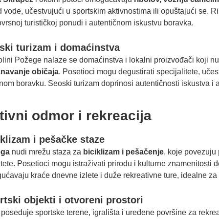
 vode, učestvujući u sportskim aktivnostima ili opuštajući se. R
vrsnoj turističkoj ponudi i autentičnom iskustvu boravka.
ski turizam i domaćinstva
lini Požege nalaze se domaćinstva i lokalni proizvođači koji n
navanje običaja
. Posetioci mogu degustirati specijalitete, učes
nom boravku. Seoski turizam doprinosi autentičnosti iskustva i
tivni odmor i rekreacija
iklizam i pešačke staze
ega
nudi mrežu staza za
biciklizam i pešačenje
, koje povezuju 
itete. Posetioci mogu istraživati prirodu i kulturne znamenitost
ćavaju kraće dnevne izlete i duže rekreativne ture, idealne za l
tski objekti i otvoreni prostori
poseduje sportske terene, igrališta i uređene površine za rekreac