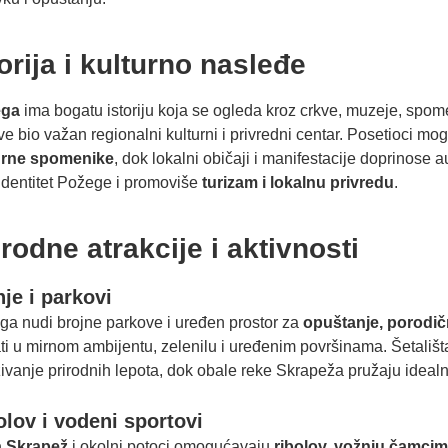
torija i kulturno nasleđe
ega
ima bogatu istoriju koja se ogleda kroz crkve, muzeje, spome
e bio važan regionalni kulturni i privredni centar. Posetioci mogu
urne spomenike
, dok lokalni običaji i manifestacije doprinose
identitet Požege i promoviše
turizam i lokalnu privredu
.
irodne atrakcije i aktivnosti
je i parkovi
a nudi brojne parkove i uređen prostor za
opuštanje, porodičn
ti u mirnom ambijentu, zelenilu i uređenim površinama. Šetališ
živanje prirodnih lepota, dok obale reke Skrapeža pružaju idealne
olov i vodeni sportovi
 Skrapež
i okolni potoci omogućavaju
ribolov, vožnju čamcim