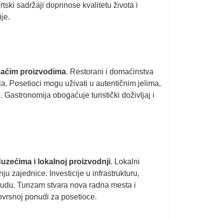
ski sadržaji doprinose kvalitetu života i
je.
omaćim proizvodima
. Restorani i domaćinstva
. Posetioci mogu uživati u autentičnim jelima,
Gastronomija obogaćuje turistički doživljaj i
eduzećima i lokalnoj proizvodnji
. Lokalni
u zajednice. Investicije u infrastrukturu,
ponudu. Turizam stvara nova radna mesta i
ovrsnoj ponudi za posetioce.