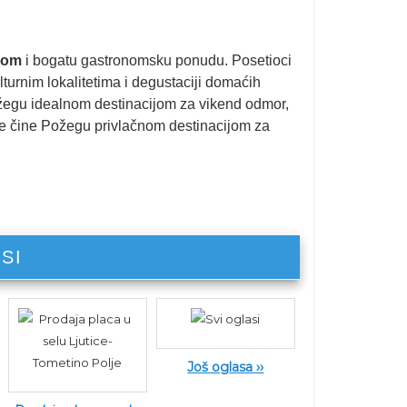
nom
i bogatu gastronomsku ponudu. Posetioci
lturnim lokalitetima i degustaciji domaćih
ožegu idealnom destinacijom za vikend odmor,
ike čine Požegu privlačnom destinacijom za
SI
Još oglasa ››