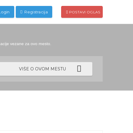
Login
Registracija
POSTAVI OGLAS
rmacije vezane za ovo mesto.
VIŠE O OVOM MESTU