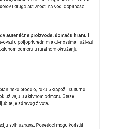
ibolov i druge aktivnosti na vodi doprinose
ude
autentične proizvode, domaću hranu i
tvovati u poljoprivrednim aktivnostima i uživati
 aktivnom odmoru u ruralnom okruženju.
planinske predele, reku Skrapež i kulturne
i dok uživaju u aktivnom odmoru. Staze
jubitelje zdravog života.
iju svih uzrasta. Posetioci mogu koristiti