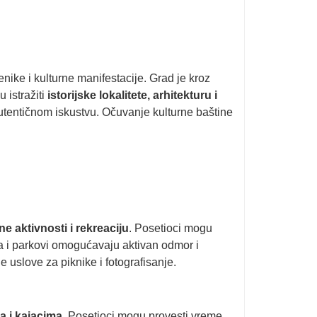
nike i kulturne manifestacije. Grad je kroz
 istražiti
istorijske lokalitete, arhitekturu i
 autentičnom iskustvu. Očuvanje kulturne baštine
e aktivnosti i rekreaciju
. Posetioci mogu
ta i parkovi omogućavaju aktivan odmor i
 uslove za piknike i fotografisanje.
a i kajacima
. Posetioci mogu provesti vreme