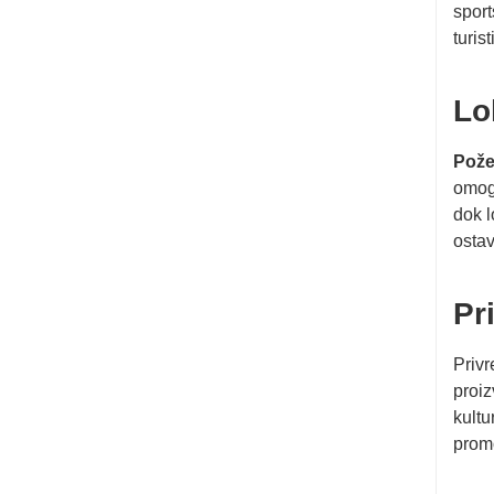
sport
turis
Lo
Pož
omogu
dok l
ostav
Pr
Priv
proiz
kultu
promo