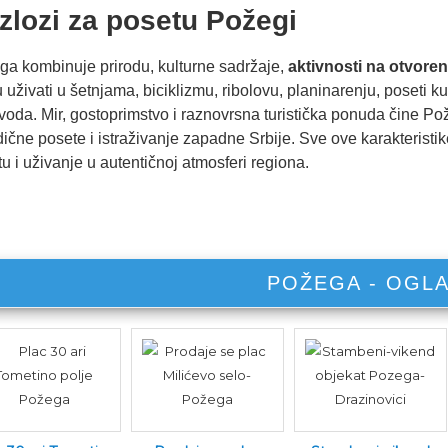
zlozi za posetu Požegi
a kombinuje prirodu, kulturne sadržaje,
aktivnosti na otvore
uživati u šetnjama, biciklizmu, ribolovu, planinarenju, poseti ku
voda. Mir, gostoprimstvo i raznovrsna turistička ponuda čine P
ične posete i istraživanje zapadne Srbije. Sve ove karakterist
u i uživanje u autentičnoj atmosferi regiona.
POŽEGA - OGLA