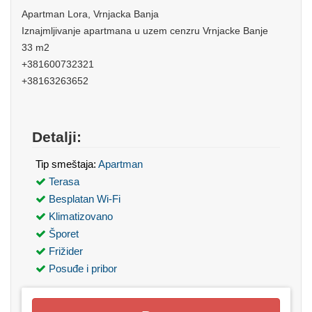
Apartman Lora, Vrnjacka Banja
Iznajmljivanje apartmana u uzem cenzru Vrnjacke Banje
33 m2
+381600732321
+38163263652
Detalji:
Tip smeštaja:
Apartman
Terasa
Besplatan Wi-Fi
Klimatizovano
Šporet
Frižider
Posuđe i pribor