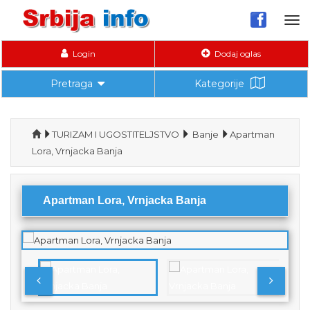
Tog
nav
Login
Dodaj oglas
Pretraga
Kategorije
TURIZAM I UGOSTITELJSTVO
Banje
Apartman
Lora, Vrnjacka Banja
Apartman Lora, Vrnjacka Banja