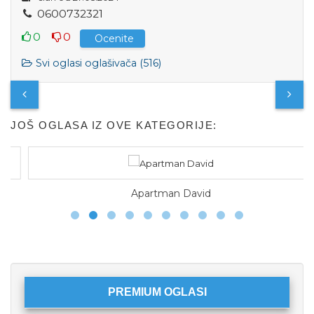
0
6
0
0
7
3
2
3
2
1
0
0
Ocenite
Svi oglasi oglašivača (516)
JOŠ OGLASA IZ OVE KATEGORIJE:
Apartman David
PREMIUM OGLASI