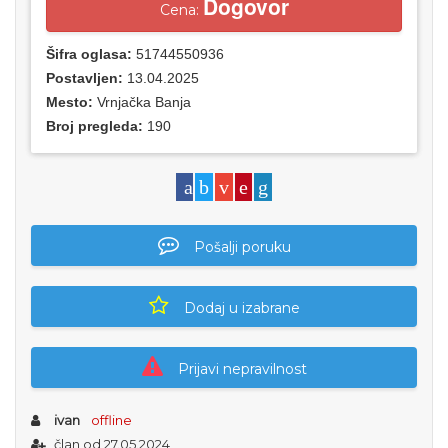
Dogovor
Cena:
Šifra oglasa:
51744550936
Postavljen:
13.04.2025
Mesto:
Vrnjačka Banja
Broj pregleda:
190
Pošalji poruku
Dodaj u izabrane
Prijavi nepravilnost
ivan
offline
član od 27.05.2024