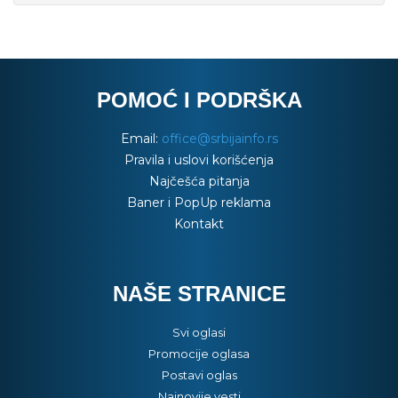
POMOĆ I PODRŠKA
Email:
office@srbijainfo.rs
Pravila i uslovi korišćenja
Najčešća pitanja
Baner i PopUp reklama
Kontakt
NAŠE STRANICE
Svi oglasi
Promocije oglasa
Postavi oglas
Najnovije vesti