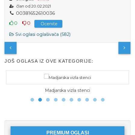
član od 20.02.2021
0
0
3
8
1
6
5
2
6
1
0
0
3
6
0
0
Ocenite
Svi oglasi oglašivača (582)
JOŠ OGLASA IZ OVE KATEGORIJE:
Madjarska vizla stenci
PREMIUM OGLASI