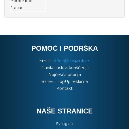
POMOĆ I PODRŠKA
Email:
office@srbijainfo.rs
Pravila i uslovi korišćenja
Najčešća pitanja
Baner i PopUp reklama
Kontakt
NAŠE STRANICE
Svi oglasi