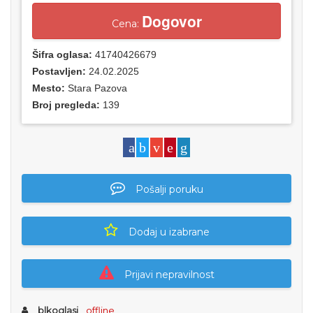
Dogovor
Cena:
Šifra oglasa:
41740426679
Postavljen:
24.02.2025
Mesto:
Stara Pazova
Broj pregleda:
139
Pošalji poruku
Dodaj u izabrane
Prijavi nepravilnost
blkoglasi
offline