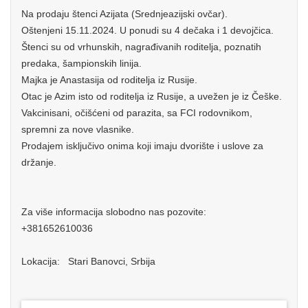
Na prodaju štenci Azijata (Srednjeazijski ovčar).
Oštenjeni 15.11.2024. U ponudi su 4 dečaka i 1 devojčica.
Štenci su od vrhunskih, nagrađivanih roditelja, poznatih
predaka, šampionskih linija.
Majka je Anastasija od roditelja iz Rusije.
Otac je Azim isto od roditelja iz Rusije, a uvežen je iz Češke.
Vakcinisani, očišćeni od parazita, sa FCI rodovnikom,
spremni za nove vlasnike.
Prodajem isključivo onima koji imaju dvorište i uslove za
držanje.
Za više informacija slobodno nas pozovite:
+381652610036
Lokacija: Stari Banovci, Srbija