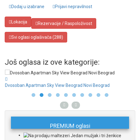
Dodaj u izabrane
Prijavi nepravilnost
Lokacija
Rezervacije / Raspoloživost
Svi oglasi oglašivača (288)
Još oglasa iz ove kategorije:
Dvosoban Apartman Sky View Beograd Novi Beograd
Dv
PREMIUM oglasi