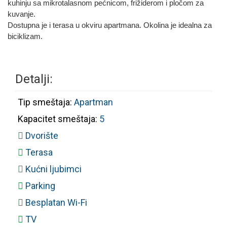
kuhinju sa mikrotalasnom pećnicom, frižiderom i pločom za
kuvanje.
Dostupna je i terasa u okviru apartmana. Okolina je idealna za
biciklizam.
Detalji:
Tip smeštaja:
Apartman
Kapacitet smeštaja:
5
Dvorište
Terasa
Kućni ljubimci
Parking
Besplatan Wi-Fi
TV