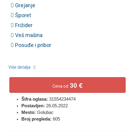
Grejanje
Šporet
Frižider
Veš mašina
Posuđe i pribor
Više detalja
30 €
Cena od:
Šifra oglasa:
31554234474
Postavljen:
26.05.2022
Mesto:
Golubac
Broj pregleda:
605