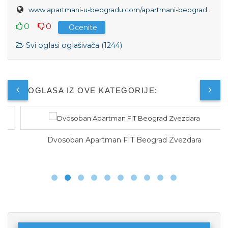
www.apartmani-u-beogradu.com/apartmani-beograd/dvosoban-apartman-belgrade-waterfront-vista-beograd-savski-venac
0
0
Ocenite
Svi oglasi oglašivača (1244)
JOŠ OGLASA IZ OVE KATEGORIJE:
Dvosoban Apartman FIT Beograd Zvezdara