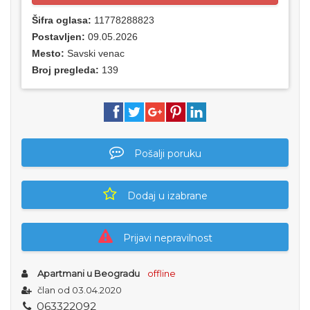
Šifra oglasa:
11778288823
Postavljen:
09.05.2026
Mesto:
Savski venac
Broj pregleda:
139
Pošalji poruku
Dodaj u izabrane
Prijavi nepravilnost
Apartmani u Beogradu
offline
član od 03.04.2020
0
6
3
3
2
2
0
9
2