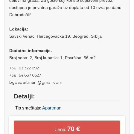
delovima grada. Za goste koji koriste sopstveni prevoz,
dostupna je privatna garaža uz doplatu od 10 evra po danu.
Dobrodošli!
Lokacija:
Savski Venac, Hercegovacka 19, Beograd, Srbija
Dodatne informacije:
Broj soba: 2, Broj kupatila: 1, Površina: 56 m2
+381 63 322 092
+381 64 637 0527
bgdapartmani@gmail.com
Detalji:
Tip smeštaja:
Apartman
70 €
Cena: