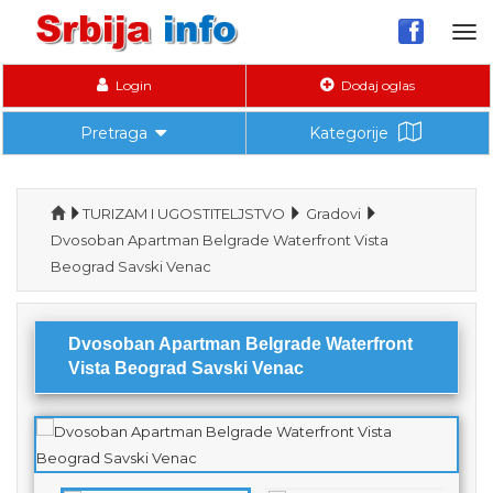
Tog
nav
Login
Dodaj oglas
Pretraga
Kategorije
TURIZAM I UGOSTITELJSTVO
Gradovi
Dvosoban Apartman Belgrade Waterfront Vista
Beograd Savski Venac
Dvosoban Apartman Belgrade Waterfront
Vista Beograd Savski Venac