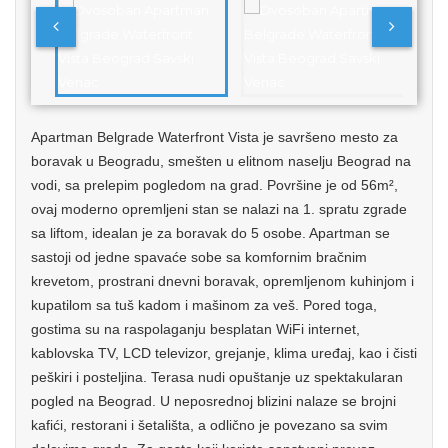
Apartman Belgrade Waterfront Vista je savršeno mesto za
boravak u Beogradu, smešten u elitnom naselju Beograd na
vodi, sa prelepim pogledom na grad. Površine je od 56m²,
ovaj moderno opremljeni stan se nalazi na 1. spratu zgrade
sa liftom, idealan je za boravak do 5 osobe. Apartman se
sastoji od jedne spavaće sobe sa komfornim bračnim
krevetom, prostrani dnevni boravak, opremljenom kuhinjom i
kupatilom sa tuš kadom i mašinom za veš. Pored toga,
gostima su na raspolaganju besplatan WiFi internet,
kablovska TV, LCD televizor, grejanje, klima uređaj, kao i čisti
peškiri i posteljina. Terasa nudi opuštanje uz spektakularan
pogled na Beograd. U neposrednoj blizini nalaze se brojni
kafići, restorani i šetališta, a odlično je povezano sa svim