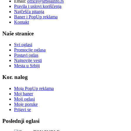
Email:
office@srbijainfo.rs
Pravila i uslovi korišćenja
Najčešća pitanja
Baner i PopUp reklama
Kontakt
Naše stranice
Svi oglasi
Promocije oglasa
Postavi oglas
Najnovije vesti
Mesta u Srbiji
Kor. nalog
Moja PopUp reklama
Moj baner
Moji oglasi
Moje poruke
Prijavi se
Poslednji oglasi