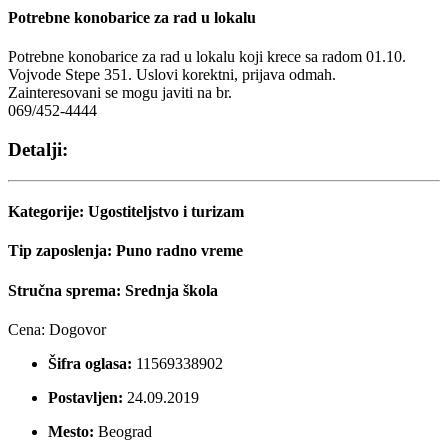
Potrebne konobarice za rad u lokalu
Potrebne konobarice za rad u lokalu koji krece sa radom 01.10.
Vojvode Stepe 351. Uslovi korektni, prijava odmah.
Zainteresovani se mogu javiti na br.
069/452-4444
Detalji:
Kategorije:
Ugostiteljstvo i turizam
Tip zaposlenja:
Puno radno vreme
Stručna sprema:
Srednja škola
Cena:
Dogovor
Šifra oglasa:
11569338902
Postavljen:
24.09.2019
Mesto:
Beograd